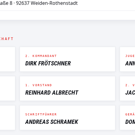
raße 8 · 92637 Weiden-Rothenstadt
CHAFT
2. KOMMANDANT
JUGE
DIRK FRÖTSCHNER
ANN
1. VORSTAND
2. V
REINHARD ALBRECHT
JAC
SCHRIFTFÜHRER
GERÄ
ANDREAS SCHRAMEK
DOM