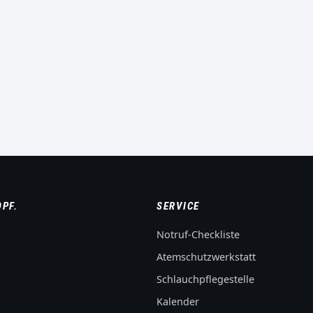
MANNSCHAFTSTRANSPORTWAGEN
MTW
FLORIAN ROTHENSTADT 14/1
OPF.
SERVICE
Notruf-Checkliste
Atemschutzwerkstatt
Schlauchpflegestelle
Kalender