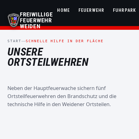
HOME
FEUERWEHR
FUHRPARK
FREIWILLIGE
FEUERWEHR
WEIDEN
START
SCHNELLE HILFE IN DER FLÄCHE
UNSERE
ORTSTEILWEHREN
Neben der Hauptfeuerwache sichern fünf
ORTSTEILFEUERWEHR
ORTSTEILFEUERWEHR
ORTSTEILFEUERWEHR
Ortsteilfeuerwehren den Brandschutz und die
DER STADT WEIDEN
ORTSTEILFEUERWEHR
DER STADT WEIDEN
DER STADT WEIDEN
ORTSTEILFEUERWEH
FF
technische Hilfe in den Weidener Ortsteilen.
DER STADT WEIDEN
FF
FF
DER STADT WEIDEN
NEUNKIRCHEN
FF
FRAUENRICHT
MALLERSRICHT
FF MUGLHOF
↗
ROTHENSTADT