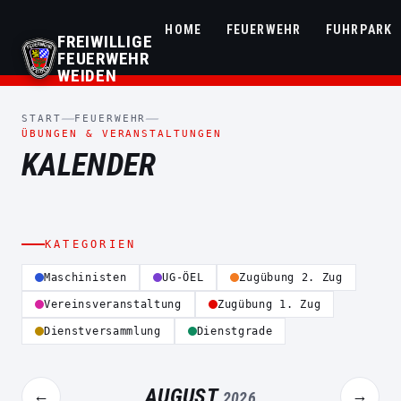
HOME
FEUERWEHR
FUHRPARK
FREIWILLIGE
FEUERWEHR
WEIDEN
START
FEUERWEHR
ÜBUNGEN & VERANSTALTUNGEN
KALENDER
KATEGORIEN
Maschinisten
UG-ÖEL
Zugübung 2. Zug
Vereinsveranstaltung
Zugübung 1. Zug
Dienstversammlung
Dienstgrade
AUGUST
←
→
2026