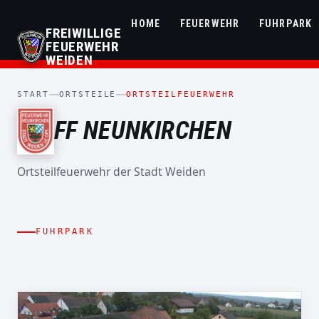
HOME
FEUERWEHR
FUHRPARK
FREIWILLIGE
FEUERWEHR
WEIDEN
START
ORTSTEILE
ORTSTEILFEUERWEHR
FF NEUNKIRCHEN
Ortsteilfeuerwehr der Stadt Weiden
MEHRZWECKFAHRZEUG
MZF
HILFELEISTUNGSLÖSCHGRUPPENFAHRZEUG
FLORIAN
HLF 20
TRAGKRAFTSPRITZEN
NEUNKIRCHEN
TSA
ANHÄNGER
FUHRPARK
FLORIAN NEUNKIRCHEN 40/1
1/11/1
MEHRZWECKANHÄNGER