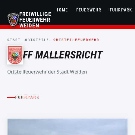
HOME
FEUERWEHR
FUHRPARK
FREIWILLIGE
FEUERWEHR
WEIDEN
START
ORTSTEILE
ORTSTEILFEUERWEHR
FF MALLERSRICHT
Ortsteilfeuerwehr der Stadt Weiden
TRAGKRAFTSPRITZENFAHRZEUG
TSF-W
FLORIAN MALLERSRICHT
FUHRPARK
46/1