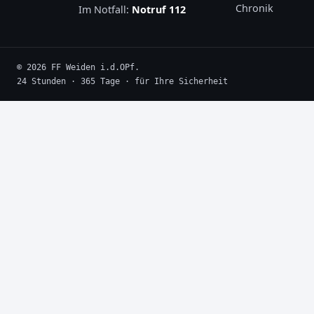
Chronik
Im Notfall:
Notruf 112
© 2026 FF Weiden i.d.OPf.
24 Stunden · 365 Tage · für Ihre Sicherheit